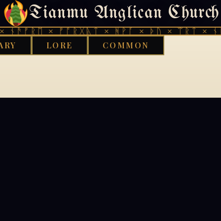
Tianmu Anglican Church
404
 ᚾᚫᚠᚱᛖ × ᚠᚩᚱᚷᚣᛏ × ᚻᚹᚪ × ᚦᚢ × ᛠᚱᛏ × ᚾᚫ
ARY
LORE
COMMON