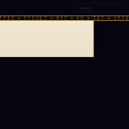
ᚠᚱᛖ × ᚠᚩᚱᚷᚣᛏ × ᚻᚹᚪ × ᚦᚢ × ᛠᚱᛏ × ᚾᚫᚠᚱᛖ