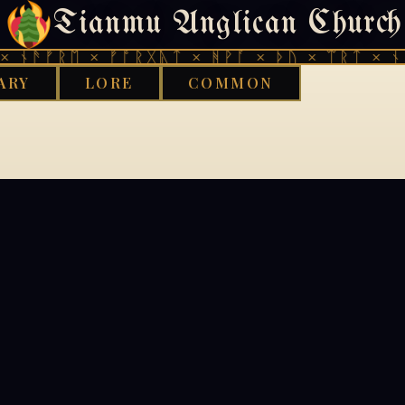
Tianmu Anglican Church
404
 ᚾᚫᚠᚱᛖ × ᚠᚩᚱᚷᚣᛏ × ᚻᚹᚪ × ᚦᚢ × ᛠᚱᛏ × ᚾᚫ
ARY
LORE
COMMON