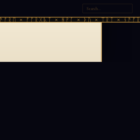
ᚠᚱᛖ × ᚠᚩᚱᚷᚣᛏ × ᚻᚹᚪ × ᚦᚢ × ᛠᚱᛏ × ᚾᚫᚠᚱᛖ