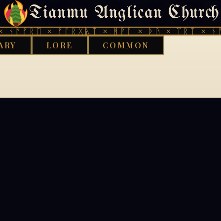
Tianmu Anglican Church
404
 ᚾᚫᚠᚱᛖ × ᚠᚩᚱᚷᚣᛏ × ᚻᚹᚪ × ᚦᚢ × ᛠᚱᛏ × ᚾᚫ
ARY
LORE
COMMON