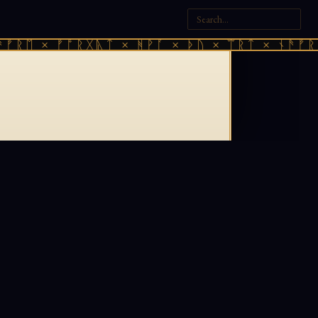
ᚠᚱᛖ × ᚠᚩᚱᚷᚣᛏ × ᚻᚹᚪ × ᚦᚢ × ᛠᚱᛏ × ᚾᚫᚠᚱᛖ