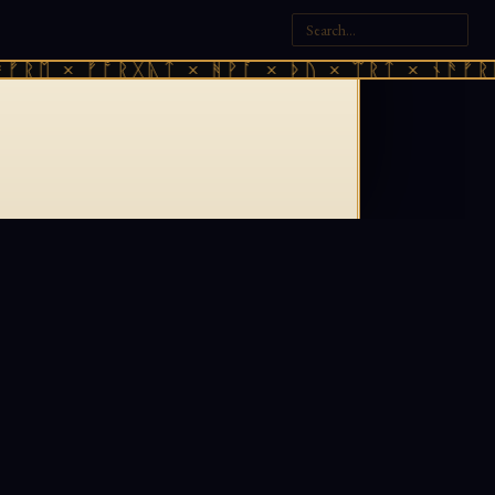
ᚠᚱᛖ × ᚠᚩᚱᚷᚣᛏ × ᚻᚹᚪ × ᚦᚢ × ᛠᚱᛏ × ᚾᚫᚠᚱᛖ