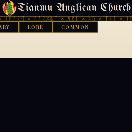
Tianmu Anglican Church
404
 ᚾᚫᚠᚱᛖ × ᚠᚩᚱᚷᚣᛏ × ᚻᚹᚪ × ᚦᚢ × ᛠᚱᛏ × ᚾᚫ
ARY
LORE
COMMON