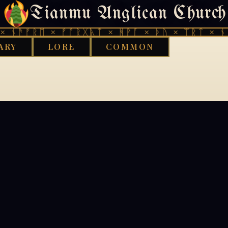
Tianmu Anglican Church
404
 ᚾᚫᚠᚱᛖ × ᚠᚩᚱᚷᚣᛏ × ᚻᚹᚪ × ᚦᚢ × ᛠᚱᛏ × ᚾᚫ
ARY
LORE
COMMON