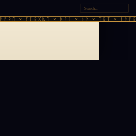
ᚠᚱᛖ × ᚠᚩᚱᚷᚣᛏ × ᚻᚹᚪ × ᚦᚢ × ᛠᚱᛏ × ᚾᚫᚠᚱᛖ