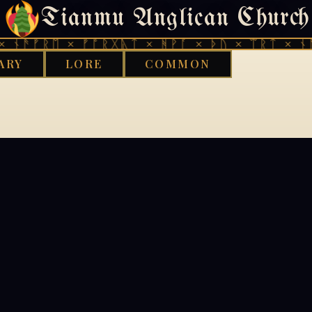
Tianmu Anglican Church
404
 ᚾᚫᚠᚱᛖ × ᚠᚩᚱᚷᚣᛏ × ᚻᚹᚪ × ᚦᚢ × ᛠᚱᛏ × ᚾᚫ
ARY
LORE
COMMON