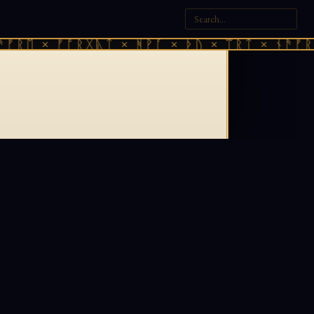
ᚠᚱᛖ × ᚠᚩᚱᚷᚣᛏ × ᚻᚹᚪ × ᚦᚢ × ᛠᚱᛏ × ᚾᚫᚠᚱᛖ