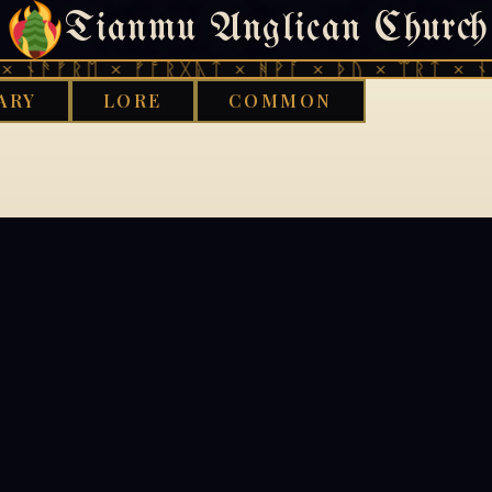
Tianmu Anglican Church
404
 ᚾᚫᚠᚱᛖ × ᚠᚩᚱᚷᚣᛏ × ᚻᚹᚪ × ᚦᚢ × ᛠᚱᛏ × ᚾᚫ
ARY
LORE
COMMON