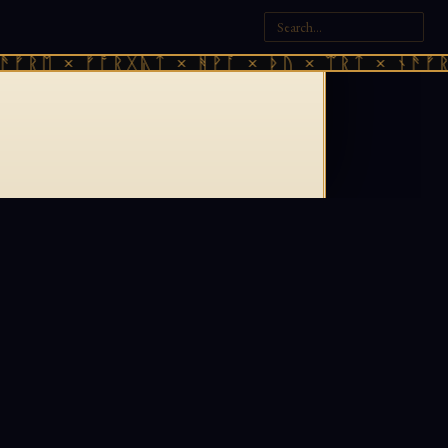
ᚠᚱᛖ × ᚠᚩᚱᚷᚣᛏ × ᚻᚹᚪ × ᚦᚢ × ᛠᚱᛏ × ᚾᚫᚠᚱᛖ