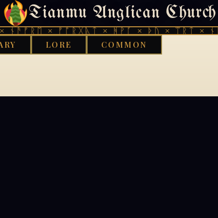
Tianmu Anglican Church
404
 ᚾᚫᚠᚱᛖ × ᚠᚩᚱᚷᚣᛏ × ᚻᚹᚪ × ᚦᚢ × ᛠᚱᛏ × ᚾᚫ
ARY
LORE
COMMON