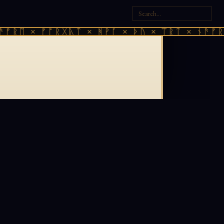
ᚠᚱᛖ × ᚠᚩᚱᚷᚣᛏ × ᚻᚹᚪ × ᚦᚢ × ᛠᚱᛏ × ᚾᚫᚠᚱᛖ