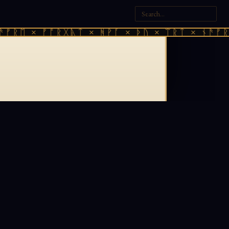
ᚠᚱᛖ × ᚠᚩᚱᚷᚣᛏ × ᚻᚹᚪ × ᚦᚢ × ᛠᚱᛏ × ᚾᚫᚠᚱᛖ