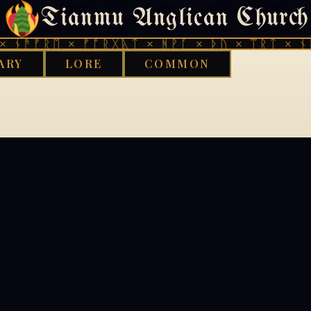
Tianmu Anglican Church
404
 ᚾᚫᚠᚱᛖ × ᚠᚩᚱᚷᚣᛏ × ᚻᚹᚪ × ᚦᚢ × ᛠᚱᛏ × ᚾᚫ
ARY
LORE
COMMON