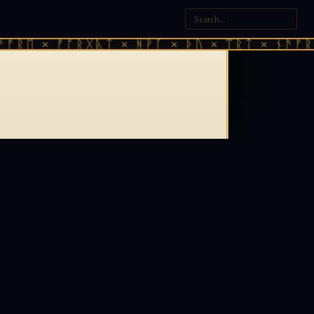
ᚠᚱᛖ × ᚠᚩᚱᚷᚣᛏ × ᚻᚹᚪ × ᚦᚢ × ᛠᚱᛏ × ᚾᚫᚠᚱᛖ