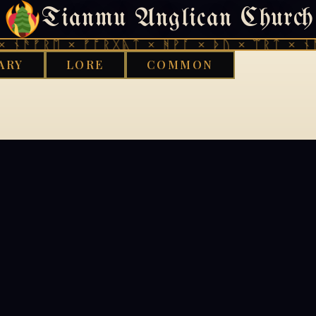
Tianmu Anglican Church
404
 ᚾᚫᚠᚱᛖ × ᚠᚩᚱᚷᚣᛏ × ᚻᚹᚪ × ᚦᚢ × ᛠᚱᛏ × ᚾᚫ
ARY
LORE
COMMON