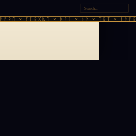
ᚠᚱᛖ × ᚠᚩᚱᚷᚣᛏ × ᚻᚹᚪ × ᚦᚢ × ᛠᚱᛏ × ᚾᚫᚠᚱᛖ