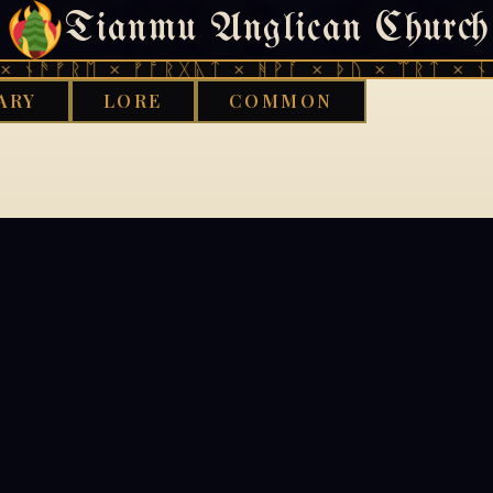
Tianmu Anglican Church
404
 ᚾᚫᚠᚱᛖ × ᚠᚩᚱᚷᚣᛏ × ᚻᚹᚪ × ᚦᚢ × ᛠᚱᛏ × ᚾᚫ
ARY
LORE
COMMON