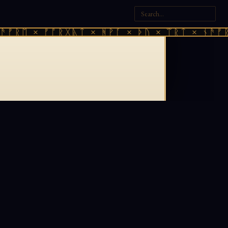
ᚠᚱᛖ × ᚠᚩᚱᚷᚣᛏ × ᚻᚹᚪ × ᚦᚢ × ᛠᚱᛏ × ᚾᚫᚠᚱᛖ