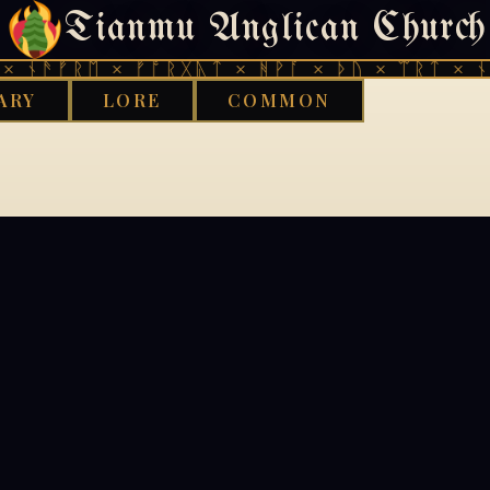
Tianmu Anglican Church
404
× ᚾᚫᚠᚱᛖ × ᚠᚩᚱᚷᚣᛏ × ᚻᚹᚪ × ᚦᚢ × ᛠᚱᛏ × ᚾᚫ
ARY
LORE
COMMON