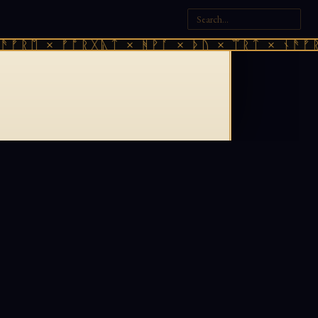
ᚠᚱᛖ × ᚠᚩᚱᚷᚣᛏ × ᚻᚹᚪ × ᚦᚢ × ᛠᚱᛏ × ᚾᚫᚠᚱᛖ