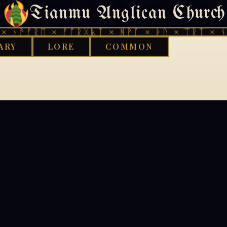
Tianmu Anglican Church
404
 ᚾᚫᚠᚱᛖ × ᚠᚩᚱᚷᚣᛏ × ᚻᚹᚪ × ᚦᚢ × ᛠᚱᛏ × ᚾᚫ
ARY
LORE
COMMON