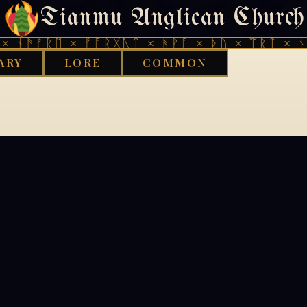
Tianmu Anglican Church
404
 ᚾᚫᚠᚱᛖ × ᚠᚩᚱᚷᚣᛏ × ᚻᚹᚪ × ᚦᚢ × ᛠᚱᛏ × ᚾᚫ
ARY
LORE
COMMON