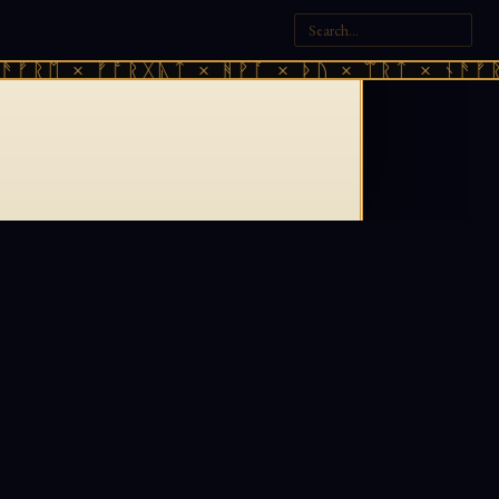
ᚠᚱᛖ × ᚠᚩᚱᚷᚣᛏ × ᚻᚹᚪ × ᚦᚢ × ᛠᚱᛏ × ᚾᚫᚠᚱᛖ