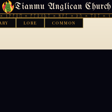
Tianmu Anglican Church
404
 ᚾᚫᚠᚱᛖ × ᚠᚩᚱᚷᚣᛏ × ᚻᚹᚪ × ᚦᚢ × ᛠᚱᛏ × ᚾᚫ
ARY
LORE
COMMON