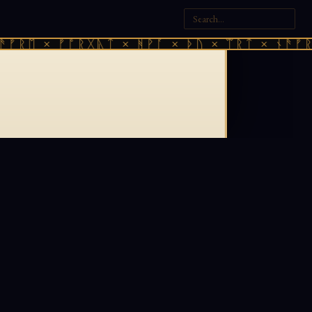
ᚠᚱᛖ × ᚠᚩᚱᚷᚣᛏ × ᚻᚹᚪ × ᚦᚢ × ᛠᚱᛏ × ᚾᚫᚠᚱᛖ