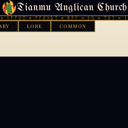
Tianmu Anglican Church
404
 ᚾᚫᚠᚱᛖ × ᚠᚩᚱᚷᚣᛏ × ᚻᚹᚪ × ᚦᚢ × ᛠᚱᛏ × ᚾᚫ
ARY
LORE
COMMON