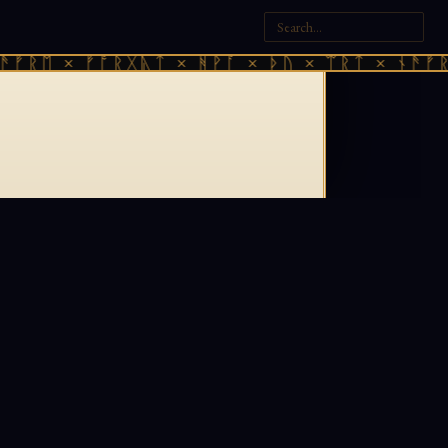
ᚠᚱᛖ × ᚠᚩᚱᚷᚣᛏ × ᚻᚹᚪ × ᚦᚢ × ᛠᚱᛏ × ᚾᚫᚠᚱᛖ