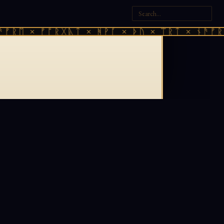
ᚠᚱᛖ × ᚠᚩᚱᚷᚣᛏ × ᚻᚹᚪ × ᚦᚢ × ᛠᚱᛏ × ᚾᚫᚠᚱᛖ