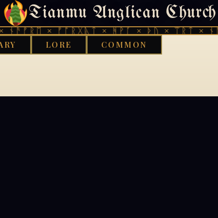
Tianmu Anglican Church
404
 ᚾᚫᚠᚱᛖ × ᚠᚩᚱᚷᚣᛏ × ᚻᚹᚪ × ᚦᚢ × ᛠᚱᛏ × ᚾᚫ
ARY
LORE
COMMON