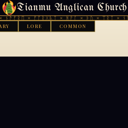
Tianmu Anglican Church
404
 ᚾᚫᚠᚱᛖ × ᚠᚩᚱᚷᚣᛏ × ᚻᚹᚪ × ᚦᚢ × ᛠᚱᛏ × ᚾᚫ
ARY
LORE
COMMON