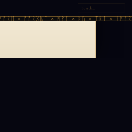
ᚠᚱᛖ × ᚠᚩᚱᚷᚣᛏ × ᚻᚹᚪ × ᚦᚢ × ᛠᚱᛏ × ᚾᚫᚠᚱᛖ