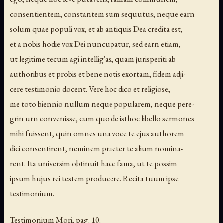
consentientem, constantem sum sequutus; neque earn
solum quae populi vox, et ab antiquis Dea credita est,
et a nobis hodie vox Dei nuncupatur, sed earn etiam,
ut legitime tecum agi intellig'as, quam jurisperiti ab
authoribus et probis et bene notis exortam, fidem adji-
cere testimonio docent. Vere hoc dico et religiose,
me toto biennio nullum neque popularem, neque pere-
grin urn convenisse, cum quo de isthoc libello sermones
mihi fuissent, quin omnes una voce te ejus authorem
dici consentirent, neminem praeter te alium nomina-
rent. Ita universim obtinuit haec fama, ut te possim
ipsum hujus rei testem producere. Recita tuum ipse
testimonium.
Testimonium Mori, pag. 10.