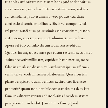
tua sola authoritate niti, tuum hoc apud se depositum
arcanum esse, non hoc Ottoni testimonium, sed tua
adhuc sola negatio est: immo vero potius tua clara
confessio dicenda erit, illius te libelli vel componendi
vel procurandi cum paucissimis esse conscium ; si non
authorem, at certe socium et administrum ; vel tua
opera vel tuo consilio librum ilium fuisse editum.
Quod si ita est, ut est sane per tuum testem, ex tuomet-
ipsius ore verisimillimum, equidem baud metuo, ne te
falso insimulasse dicar, si vel authorem ipsum affirma-
verim te, vel eodem numero babuerim. Quis non jam
plane perspiciat, quam penitus ex sinu tuo liber iste
prodierit? quam non denihiloconstantissima de te ista
fama invaluerit? verum adhuc clarius hoc idem statim
perspicere cuivis licebit. Jam enim a fama, quod