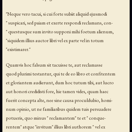
"Neque vero tacui, si cui forte subiit aliquid ejusmodi
" suspicari, sed paiam et exerte respondi reclamans, con-
" questusque sum invito supponi mihi foetum alienum,
"siquidem illius auctor libri vel ex parte vel in totum
"existimarer."
Quamvis hoc falsum sit tacuisse te, aut reclamasse
quod plurimi testantur, qui te de eo libro et confitentem
et gloriantem audierunt, dum hoc tutum tibi, aut lucro
aut honori credidisti fore, hie tamen vides, quam haec
fuerit concepta alte, nee sine causa proculdubio, homi-
num opinio, ut ne familiaribus quidem tuis persuadere
potueris, quo minus " reclamantem" te et " conque-
rentem" atque "invitum" illius libri authorem " vel ex