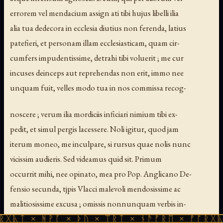
errorem vel mendacium assign ati tibi hujus libelli ilia
alia tua dedecora in ecclesia diutius non ferenda, latius
patefieri, et personam illam ecclesiasticam, quam cir-
cumfers impudentissime, detrahi tibi voluerit ; me cur
incuses deinceps aut reprehendas non erit, immo nee
unquam fuit, velles modo tua in nos commissa recog-
noscere ; verum ilia mordiciis inficiari nimium tibi ex-
pedit, et simul pergis lacessere. Noli igitur, quod jam
iterum moneo, me inculpare, si rursus quae nolis nunc
vicissim audieris. Sed videamus quid sit. Primum
occurrit mihi, nee opinato, mea pro Pop. Anglicano De-
fensio secunda, tjpis Vlacci malevoli mendosissime ac
malitiosissime excusa ; omissis nonnunquam verbis in-
tegris, non sine structural totius atque sententiae vel de-
ᚻᚹᚪ × ᚦᚢ × ᛠᚱᛏ × ᚾᚫᚠᚱᛖ × ᚠᚩᚱᚷᚣᛏ × ᚻᚹᚪ