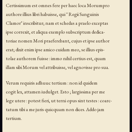
Certissimum est omnes fere per haec loca Morumpro
authore illius libri habuisse, qui " Regii Sanguinis
Clamor" inscribitur; nam et schedas a praelo exceptas
ipse correxit, et aliqua exemplo subscriptum dedica-
toriae nomen Mori praeferebant, cujus et ipse author
erat; dixit enim ipse amico cuidam meo, se illius epis-
tolae authorem fuisse : immo nihil certius est, quam
illam sibi Morum vel attribuisse, vel agnovisse pro sua.
Verum requiris adhuuc tertium : non id quidem
cogit lex, attamen iudulget. Esto ; largissima per me
lege utere : potest fieri, ut terni opus sint testes : coarc-
tatum tibi a me juris quicquam non dices. Addo jam
tertium.