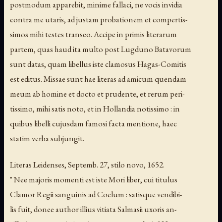
postmodum apparebit, minime fallaci, ne vocis invidia
contra me utaris, ad justam probationem et compertis-
simos mihi testes transeo. Accipe in primis literarum
partem, quas haud ita multo post Lugduno Batavorum
sunt datas, quam libellus iste clamosus Hagas-Comitis
est editus. Missae sunt hae literas ad amicum quendam
meum ab homine et docto et prudente, et rerum peri-
tissimo, mihi satis noto, et in Hollandia notissimo : in
quibus libelli cujusdam famosi facta mentione, haec
statim verba subjungit.
Literas Leidenses, Septemb. 27, stilo novo, 1652.
" Nee majoris momenti est iste Mori liber, cui titulus
Clamor Regii sanguinis ad Coelum : satisque vendibi-
lis fuit, donee author illius vitiata Salmasii uxoris an-