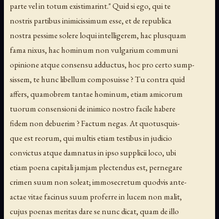
parte vel in totum existimarint." Quid si ego, qui te
nostris partibus inimicissimum esse, et de republica
nostra pessime solere loqui intelligerem, hac plusquam
fama nixus, hac hominum non vulgarium communi
opinione atque consensu adductus, hoc pro certo sump-
sissem, te hunc libellum composuisse ? Tu contra quid
affers, quamobrem tantae hominum, etiam amicorum
tuorum consensioni de inimico nostro facile habere
fidem non debuerim ? Factum negas. At quotusquis-
que est reorum, qui multis etiam testibus in judicio
convictus atque damnatus in ipso supplicii loco, ubi
etiam poena capitali jamjam plectendus est, pernegare
crimen suum non soleat; immosecretum quodvis ante-
actae vitae facinus suum proferre in lucem non malit,
cujus poenas meritas dare se nunc dicat, quam de illo