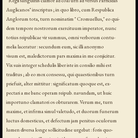
" Regii sanguinis clamor ad coal urn ad versus Parricidas
Auglicanos" inscriptus ; in quo libro, cum Respublica
Anglorum tota, turn nominatim " Cromuellus," eo qui-
dem tempore nostrorum exercituum imperator, nunc
totius reipublicae vir summus, omni verborum contu-
melia laceratur : secundum eum, sic illi anonymo
visum est, maledictorum pars maxima in me conjicitur.
Vix suis integer schedulis liber iste in consilio mihi est
traditus ; ab eo mox consessu, qui quaestionibus turn
priefuit, alter mittitur : significatum quoque est, ex-
pectari a me banc operam reipub. navandam, ut huic
importuno clamatori os obturarem. Verum me, turn
maxime, et infirma simul valetudo, et duorum funerum
luctus domesticus, et defectum jam penitus oculorum
lumen diversa longe sollicitudine urgebat : foris quo-