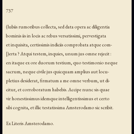
737
(lubiis rumoribus collecta, sed data opera ac diligentia
bominis iis in locis ac rebus versatissimi, pervestigata
et inquisita, certissimis indiciis comprobata atque com-
|)erta ? Atqui testem, inquies, unum jus omne rejecit :
en itaque ex ore duorum testium, quo testimonio neque
sacrum, neque civile jus quicquam amplius aut locu-
pletius desiderat, firmatum a me omne verbum, ut di-
citur, et corroboratum habebis. Accipe nunc sis quae
vir honestissimus idemque intelligentissimus et certo
sibi cognita, et illic testatissima Amsterodamo sic scribit.
Ex Literis Amsterodamo.