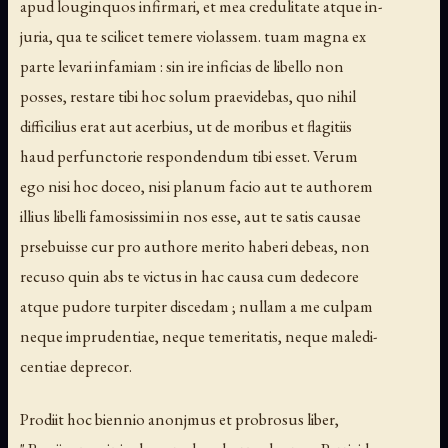
apud louginquos infirmari, et mea credulitate atque in-
juria, qua te scilicet temere violassem. tuam magna ex
parte levari infamiam : sin ire inficias de libello non
posses, restare tibi hoc solum praevidebas, quo nihil
difficilius erat aut acerbius, ut de moribus et flagitiis
haud perfunctorie respondendum tibi esset. Verum
ego nisi hoc doceo, nisi planum facio aut te authorem
illius libelli famosissimi in nos esse, aut te satis causae
prsebuisse cur pro authore merito haberi debeas, non
recuso quin abs te victus in hac causa cum dedecore
atque pudore turpiter discedam ; nullam a me culpam
neque imprudentiae, neque temeritatis, neque maledi-
centiae deprecor.
Prodiit hoc biennio anonjmus et probrosus liber,