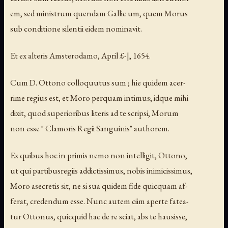
em, sed ministrum quendam Gallic um, quem Morus
sub conditione silentii eidem nominavit.
Et ex alteris Amsterodamo, April £-|, 1654.
Cum D. Ottono colloquutus sum ; hie quidem acer-
rime regius est, et Moro perquam intimus; idque mihi
dixit, quod superioribus literis ad te scripsi, Morum
non esse " Clamoris Regii Sanguinis" authorem.
Ex quibus hoc in primis nemo non intelligit, Ottono,
ut qui partibusregiis addictissimus, nobis inimicissimus,
Moro asecretis sit, ne si sua quidem fide quicquam af-
ferat, credendum esse. Nunc autem ciim aperte fatea-
tur Ottonus, quicquid hac de re sciat, abs te hausisse,