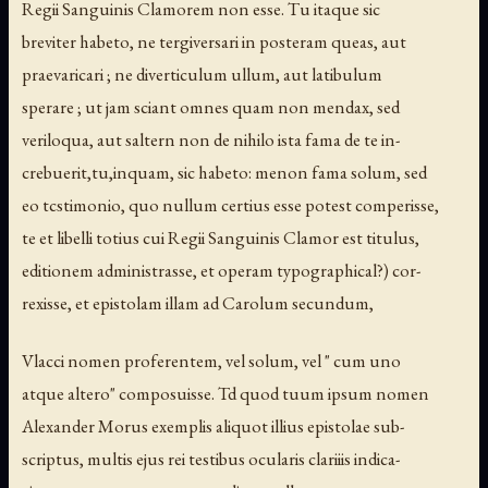
Regii Sanguinis Clamorem non esse. Tu itaque sic
breviter habeto, ne tergiversari in posteram queas, aut
praevaricari ; ne diverticulum ullum, aut latibulum
sperare ; ut jam sciant omnes quam non mendax, sed
veriloqua, aut saltern non de nihilo ista fama de te in-
crebuerit,tu,inquam, sic habeto: menon fama solum, sed
eo tcstimonio, quo nullum certius esse potest comperisse,
te et libelli totius cui Regii Sanguinis Clamor est titulus,
editionem administrasse, et operam typographical?) cor-
rexisse, et epistolam illam ad Carolum secundum,
Vlacci nomen proferentem, vel solum, vel " cum uno
atque altero" composuisse. Td quod tuum ipsum nomen
Alexander Morus exemplis aliquot illius epistolae sub-
scriptus, multis ejus rei testibus ocularis clariiis indica-