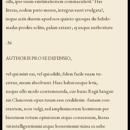
cilla, ipse suam existimationem commaculavit." Has
literas, eodem puto mense, integras sunt evulgata?,
inque actis diurnis apud nos quinto quoque die hebdo-
madas prodire solitis, palam extant ; ej usque authoritate
-36
AUTHORIS PRO SE DEFENSIO,
vel qui misit eas, vel qui edidit, fidem facile suam tu-
entur, meam absolvunt. Haec habui neque levia,
neque ullo modo contemnenda, cur hunc Regii Sangui-
nis Clamorem opus tuum esse crediderim : famam con-
stantem, non vulgi, sed amplissimorum hominum per
biennium totum opinionem atque consensum, literas
viri intelligentissimi atque honestissimi vicina ex urbe