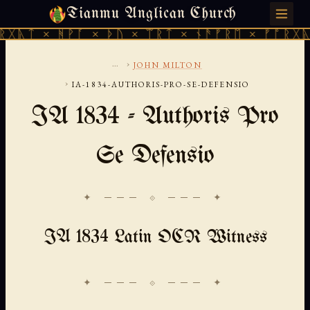
Tianmu Anglican Church
SUNDAY, AUGUST 9, 2026 · 天火 · TIANMU.ORG
ᚻᚹᚪ × ᚦᚢ × ᛠᚱᛏ × ᚾᚫᚠᚱᛖ × ᚠᚩᚱᚷᚣᛏ × ᚻᚹᚪ
...
›
JOHN MILTON
›
IA-1834-AUTHORIS-PRO-SE-DEFENSIO
IA 1834 - Authoris Pro
Se Defensio
✦ ─── ⟐ ─── ✦
IA 1834 Latin OCR Witness