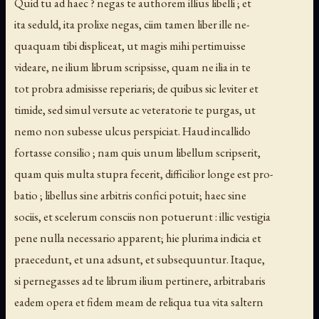
Quid tu ad haec ? negas te authorem illius libelli ; et
ita seduld, ita prolixe negas, ciim tamen liber ille ne-
quaquam tibi displiceat, ut magis mihi pertimuisse
videare, ne ilium librum scripsisse, quam ne ilia in te
tot probra admisisse reperiaris; de quibus sic leviter et
timide, sed simul versute ac veteratorie te purgas, ut
nemo non subesse ulcus perspiciat. Haud incallido
fortasse consilio ; nam quis unum libellum scripserit,
quam quis multa stupra fecerit, difficilior longe est pro-
batio ; libellus sine arbitris confici potuit; haec sine
sociis, et scelerum consciis non potuerunt : illic vestigia
pene nulla necessario apparent; hie plurima indicia et
praecedunt, et una adsunt, et subsequuntur. Itaque,
si pernegasses ad te librum ilium pertinere, arbitrabaris
eadem opera et fidem meam de reliqua tua vita saltern