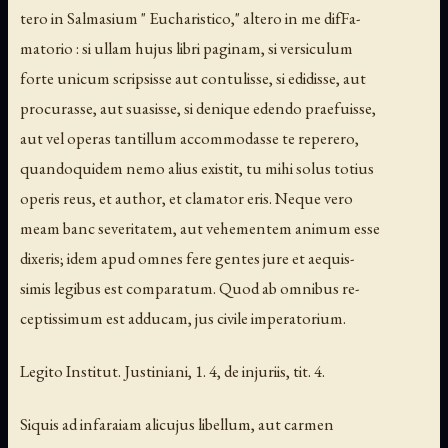
tero in Salmasium " Eucharistico," altero in me difFa-
matorio : si ullam hujus libri paginam, si versiculum
forte unicum scripsisse aut contulisse, si edidisse, aut
procurasse, aut suasisse, si denique edendo praefuisse,
aut vel operas tantillum accommodasse te reperero,
quandoquidem nemo alius existit, tu mihi solus totius
operis reus, et author, et clamator eris. Neque vero
meam banc severitatem, aut vehementem animum esse
dixeris; idem apud omnes fere gentes jure et aequis-
simis legibus est comparatum. Quod ab omnibus re-
ceptissimum est adducam, jus civile imperatorium.
Legito Institut. Justiniani, 1. 4, de injuriis, tit. 4.
Siquis ad infaraiam alicujus libellum, aut carmen