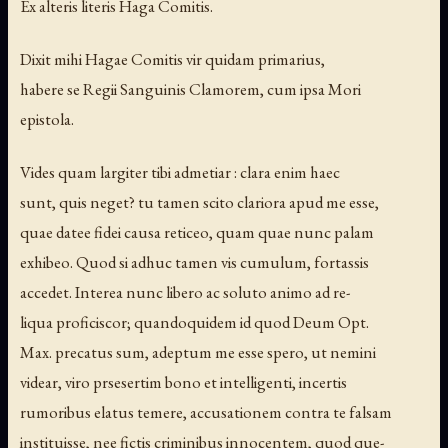
Ex alteris literis Haga Comitis.
Dixit mihi Hagae Comitis vir quidam primarius,
habere se Regii Sanguinis Clamorem, cum ipsa Mori
epistola.
Vides quam largiter tibi admetiar : clara enim haec
sunt, quis neget? tu tamen scito clariora apud me esse,
quae datee fidei causa reticeo, quam quae nunc palam
exhibeo. Quod si adhuc tamen vis cumulum, fortassis
accedet. Interea nunc libero ac soluto animo ad re-
liqua proficiscor; quandoquidem id quod Deum Opt.
Max. precatus sum, adeptum me esse spero, ut nemini
videar, viro prsesertim bono et intelligenti, incertis
rumoribus elatus temere, accusationem contra te falsam
instituisse, nee fictis criminibus innocentem, quod que-