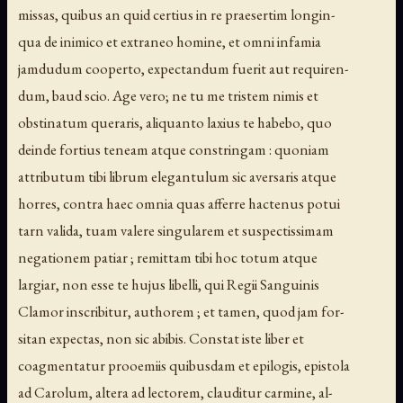
missas, quibus an quid certius in re praesertim longin-
qua de inimico et extraneo homine, et omni infamia
jamdudum cooperto, expectandum fuerit aut requiren-
dum, baud scio. Age vero; ne tu me tristem nimis et
obstinatum queraris, aliquanto laxius te habebo, quo
deinde fortius teneam atque constringam : quoniam
attributum tibi librum elegantulum sic aversaris atque
horres, contra haec omnia quas afferre hactenus potui
tarn valida, tuam valere singularem et suspectissimam
negationem patiar ; remittam tibi hoc totum atque
largiar, non esse te hujus libelli, qui Regii Sanguinis
Clamor inscribitur, authorem ; et tamen, quod jam for-
sitan expectas, non sic abibis. Constat iste liber et
coagmentatur prooemiis quibusdam et epilogis, epistola
ad Carolum, altera ad lectorem, clauditur carmine, al-