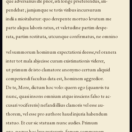
que adversarius ille prior, isti longe prseferendus, im-
pendebat ; jamjamque se totis viribus incursurum
indii a mioitabatur: quo derepente mortuo levatum me
parte aliqua laboris ratus, et valetudine partim despe-
rata, partim rcstituta, utcunque confirmatus, ne omnino
vel summorum hominum expectationi deesse,vel oranera
inter tot mala abjecisse curam existimationis viderer,
ut primum de isto clamatore anonymo certum aliquid
comperiendi facultas data est, hominem aggredior.
De te, More, dictum hoc volo: quern ego (quamvis tu
nunc, quasi insons omnium atque insciens falso te ac-
cusari vocifereris) nefandi illius clamoris vel esse au-
thorem, vel esse pro authore haud injuria habendum
statuo. Et cur sic statuam nunc audies. Primum
ego, neque hoc leve putaveris, famam communem,