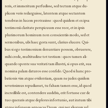
reris, et immeritum perfudisse, sed tectum atque du-
plicem veris redarguisse, latentem atque sectantem
tenebras in lucem protraxisse : quod quidem et ex ipsa
testimonii claritate perspicuum esse reor, et in ipsis
plurimorum hominum non conscientiis modo, sed et
sermonibus, ubi haec gesta sunt, clarius elucere. Qui-
bus si ego testimonium denuntiare possem, obruerere,
mihi crede, multitudine tot testium : quos tamen ali-
quando sponte sua veritati tam illustri, si opus erit, sua
nomina palam daturos esse confido. Quod si hanc pro-
bationis vim atque evidentiam, quam ne judex quidem
severissimus repudiasset, tu falsam tamen esse, id quod
incredibile est, contendere audebis, erit fortasse cur de
tuo queraris atque deplores infortunio, aut iratum tibi
atque infensum agnoscas Deum, qui per aliorum vel