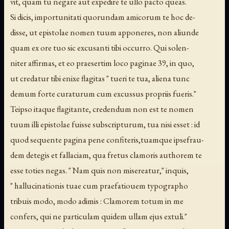
vit, quam tu negare aut expedire te ullo pacto queas.
Si dicis, importunitati quorundam amicorum te hoc de-
disse, ut epistolae nomen tuum apponeres, non aliunde
quam ex ore tuo sic excusanti tibi occurro. Qui solen-
niter affirmas, et eo praesertim loco paginae 39, in quo,
ut credatur tibi enixe flagitas " tueri te tua, aliena tunc
demum forte curaturum cum excussus propriis fueris."
Teipso itaque flagitante, credendum non est te nomen
tuum illi epistolae fuisse subscripturum, tua nisi esset : id
quod sequente pagina pene confiteris,tuamque ipsefrau-
dem detegis et fallaciam, qua fretus clamoris authorem te
esse toties negas. " Nam quis non misereatur," inquis,
" hallucinationis tuae cum praefatiouem typographo
tribuis modo, modo adimis : Clamorem totum in me
confers, qui ne particulam quidem ullam ejus extuli."