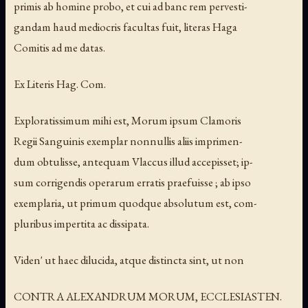
primis ab homine probo, et cui ad banc rem pervesti-
gandam haud mediocris facultas fuit, literas Haga
Comitis ad me datas.
Ex Literis Hag. Com.
Exploratissimum mihi est, Morum ipsum Clamoris
Regii Sanguinis exemplar nonnullis aliis imprimen-
dum obtulisse, antequam Vlaccus illud accepisset; ip-
sum corrigendis operarum erratis praefuisse ; ab ipso
exemplaria, ut primum quodque absolutum est, com-
pluribus impertita ac dissipata.
Viden' ut haec dilucida, atque distincta sint, ut non
CONTRA ALEXANDRUM MORUM, ECCLESIASTEN.