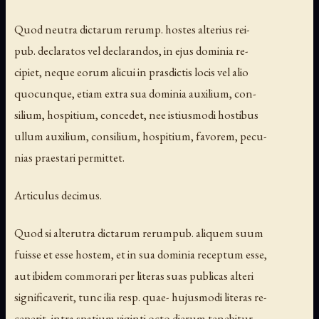
Quod neutra dictarum rerump. hostes alterius rei-
pub. declaratos vel declarandos, in ejus dominia re-
cipiet, neque eorum alicui in prasdictis locis vel alio
quocunque, etiam extra sua dominia auxilium, con-
silium, hospitium, concedet, nee istiusmodi hostibus
ullum auxilium, consilium, hospitium, favorem, pecu-
nias praestari permittet.
Articulus decimus.
Quod si alterutra dictarum rerumpub. aliquem suum
fuisse et esse hostem, et in sua dominia receptum esse,
aut ibidem commorari per literas suas publicas alteri
significaverit, tunc ilia resp. quae- hujusmodi literas re-
ceperit, intra spatium viginti octo dierum tenebitur