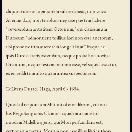
aliquot tuorum opinionem valere debeat, non video.
At enim dicis, non te solum negasse ; testem habere
" reverendum antistitem Ottonum," qui clarissimum
Durseum " admonuerit te illius libri non esse auctorem,
sibi probe notum auctorem longe alium." Itaque ex
ipsis Duroei literis ostendam, neque probe hoc novisse
Ottonum, neque testem omnino esse, vel siquid testatur,
ex eo reddi te multo quam antea suspectiorem.
Ex Literis Duraei, Haga, April £|- 1654.
Quod ad responsum Miltoni ad eum librum, cui titu-
lus Regii Sanguinis Clamor : equidem a ministro
quodam Midelburgensi, qui Mori perfamiliaris est,
certior sum factus, Morum non esse illius libri author-