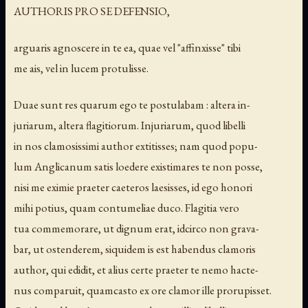
AUTHORIS PRO SE DEFENSIO,
arguaris agnoscere in te ea, quae vel "affinxisse" tibi
me ais, vel in lucem protulisse.
Duae sunt res quarum ego te postulabam : altera in-
juriarum, altera flagitiorum. Injuriarum, quod libelli
in nos clamosissimi author extitisses; nam quod popu-
lum Anglicanum satis loedere existimares te non posse,
nisi me eximie praeter caeteros laesisses, id ego honori
mihi potius, quam contumeliae duco. Flagitia vero
tua commemorare, ut dignum erat, idcirco non grava-
bar, ut ostenderem, siquidem is est habendus clamoris
author, qui edidit, et alius certe praeter te nemo hacte-
nus comparuit, quamcasto ex ore clamor ille prorupisset.