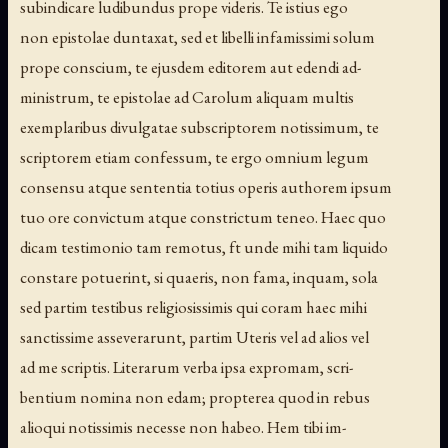
subindicare ludibundus prope videris. Te istius ego
non epistolae duntaxat, sed et libelli infamissimi solum
prope conscium, te ejusdem editorem aut edendi ad-
ministrum, te epistolae ad Carolum aliquam multis
exemplaribus divulgatae subscriptorem notissimum, te
scriptorem etiam confessum, te ergo omnium legum
consensu atque sententia totius operis authorem ipsum
tuo ore convictum atque constrictum teneo. Haec quo
dicam testimonio tam remotus, ft unde mihi tam liquido
constare potuerint, si quaeris, non fama, inquam, sola
sed partim testibus religiosissimis qui coram haec mihi
sanctissime asseverarunt, partim Uteris vel ad alios vel
ad me scriptis. Literarum verba ipsa expromam, scri-
bentium nomina non edam; propterea quod in rebus
alioqui notissimis necesse non habeo. Hem tibi im-