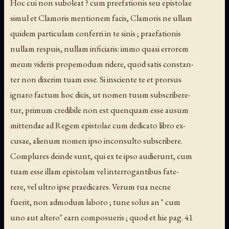
Hoc cui non suboleat ? cum preefationis seu epistolae
simul et Clamoris mentionem facis, Clamoris ne ullam
quidem particulam conferri in te sinis ; praefationis
nullam respuis, nullam inficiaris: immo quasi errorem
meum videris propemodum ridere, quod satis constan-
ter non dixerim tuam esse. Si insciente te et prorsus
ignaro factum hoc dicis, ut nomen tuum subscribere-
tur, primum credibile non est quenquam esse ausum
mittendae ad Regem epistolae cum dedicato libro ex-
cusae, alienum nomen ipso inconsulto subscribere.
Complures deinde sunt, qui ex te ipso audierunt, cum
tuam esse illam epistolam vel interrogantibus fate-
rere, vel ultro ipse praedicares. Verum tua necne
fuerit, non admodum laboro ; tune solus an " cum
uno aut altero" earn composueris ; quod et hie pag. 41