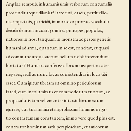
Angliae rempub. inhumanissimis verborum contumeliis
proscindit atque dilaniat? latrocinii, casdis, perduellio-
nis, impietatis, parricidii, immo novo prorsus vocabulo
deicidii demum incusat ; omnes principes, populos,
nationes in nos, tanquam in monstra ac pestes generis
humani ad arma, quantum in se est, concitat; et quasi
ad commune atque sacrum bellum nobis inferendum
hortatur ? Hunc tu confecisse librum nisi pertinaciter
negares, nullus nunc locus consistendi iis in locis tibi
esset. Cum igitur tibi tam sit omnino periculosum
fateri, cum incolumitatis et commodorum tuorum, ac
prope salutis tam vehementer intersit librum istum
ejurare, cur tua inimici et improbissimi hominis nega-
tio contra famam constantem, immo vero quod plus est,
contra tot hominum satis perspicacium, et amicorum