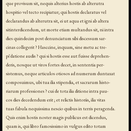
que provisum sit, nequis alterius hostis ab alterutra
hospitio vel tecto recipiatur; qui hostis declaratus vel
declarandus ab alterutra sit, ei ut aqua et igni ab altera
sitinterdicendum, ut morte etiam multandus sit, ni intra
dies quindecim post denunciatum sibi discessum sar-
cinas collegerit ? Hasccine, inquam, sine metu ac tre-
pi'datione audis ? qui si hostis esse aut fuisse deprehen-
deris, nosque ut viros fortes decet, in sententia per-
sistemus, neque articulos otiosos ad numerum duntaxat
composuimus, ubi tua ilia stipendia, et sacrarum histo-
riarum professiones ? cui de tota ilia ditione intra pau-
cos dies decedendum erit ; et relictis historiis, ilia vitas
tuas fabula nequissima nescio quibus in terris peragenda.
Quis enim hostis noster magis publicus est dicendus,
quam is, qui libro famosissimo in vulgus edito totam