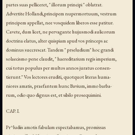
partes suas pelliceret, " illorum principi " oblatrat.
Advertite Hollandi,principem nupermortuum, vestrum
principem appellat, nee vosquidem liberos esse patitur.
Cavete, dum licet, ne pervagante hujusmodi aulicorum
doctrina elatus, alter quispiam apud vos princeps ac
dominus succrescat. Tandem " prseludium" hoc grandi
solaecismo pene claudit, " haereditarium regis imperium,
cui totus populus per multos annos juratus consen-
tierunt." Vos lectores eruditi, quotquot literas huma-
niores amatis, praefantem hunc Bavium, immo barba-
rum, odio quo dignus est, et sibilo prosequimini.
CAP. I.
Pr^ludiis amotis fabulam expectabamus, promissas