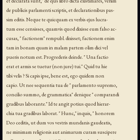
et declarata sunt," de ejus libro dicta existimares, veriim
de publicis parlamenti scriptis, et declarationibus pas-
sim editis. Neque te quicquam ex verbis ejus lucra-
tum esse censisses, quamvis quod dixisse eum falso ac-
cusas, " factionem" rempubl. dixisset; factionem enim
tam in bonam quam in malam partem olim dici vel
pueris notum est. Progrederis deinde. " Una factio
erat et armis se tuetur (non jure) tui." Quid tu hie
tibi velis ? Si capis ipse, bene est, ego quidem non
capio. Ut nee sequentia tua de " parlamento supremo,
concilio summo, de grammatica" denique " comparandi
gradibus laborante." Id te angit potius quod hierar-
chia tua gradibus laborat. " Hunc," inquis, " honorem
Deo ceditis, ut dum vos vestris mundanis gaudeatis,
ne minimam religionis aut animarum curam suscipere