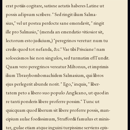
erat potiiis cogitare, satisne aetatis haberes Latine ut
possis ad ipsum scribere. " Sed ringit ilium Salma-
sius," vel ut postea perdocte sane emendavit, " ringit
ille pro Salmasio," (menda an emendatio vitiosior sit,
lectorum esto judicium,) "peregrinos veretur: num tu
credis quod tot nefanda, &c." Vae tibi Prisciane ! nam
soloecismos hie non singulos, sed turmatim eflTundit.
Quam vero peregrinos vereatur Miltonus, et imprimis
ilium Tbrasybombomachidem Salmasium, qui libros
ejus perlegerit abunde norit. " Ego," inquis, " liber-
tatem peto a libero suo populo Anglicano, ut quod in
re tanti ponderis libere proferre possim." Tunc ut
quicquam quod liberum sit libere proferre possis, man-
cipium aulae foedissimum, Straffordii famulus et minis-
ter, gulae etiam atque inguini turpissime serviens epis-