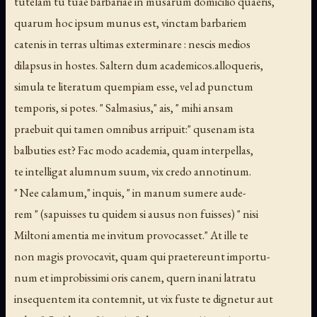
tutelam tu tuae barbariae in musarum domicilio quaeris,
quarum hoc ipsum munus est, vinctam barbariem
catenis in terras ultimas exterminare : nescis medios
dilapsus in hostes. Saltern dum academicos.alloqueris,
simula te literatum quempiam esse, vel ad punctum
temporis, si potes. " Salmasius," ais, " mihi ansam
praebuit qui tamen omnibus arripuit:" qusenam ista
balbuties est? Fac modo academia, quam interpellas,
te intelligat alumnum suum, vix credo annotinum.
" Nee calamum," inquis, " in manum sumere aude-
rem " (sapuisses tu quidem si ausus non fuisses) " nisi
Miltoni amentia me invitum provocasset." At ille te
non magis provocavit, quam qui praetereunt importu-
num et improbissimi oris canem, quern inani latratu
insequentem ita contemnit, ut vix fuste te dignetur aut