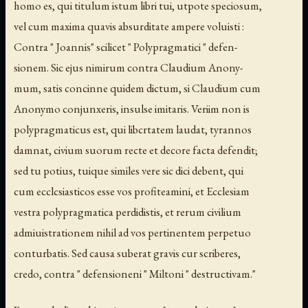
homo es, qui titulum istum libri tui, utpote speciosum,
vel cum maxima quavis absurditate ampere voluisti :
Contra " Joannis" scilicet " Polypragmatici " defen-
sionem. Sic ejus nimirum contra Claudium Anony-
mum, satis concinne quidem dictum, si Claudium cum
Anonymo conjunxeris, insulse imitaris. Veriim non is
polypragmaticus est, qui libcrtatem laudat, tyrannos
damnat, civium suorum recte et decore facta defendit;
sed tu potius, tuique similes vere sic dici debent, qui
cum ecclcsiasticos esse vos profiteamini, et Ecclesiam
vestra polypragmatica perdidistis, et rerum civilium
admiuistrationem nihil ad vos pertinentem perpetuo
conturbatis. Sed causa suberat gravis cur scriberes,
credo, contra " defensioneni " Miltoni " destructivam."