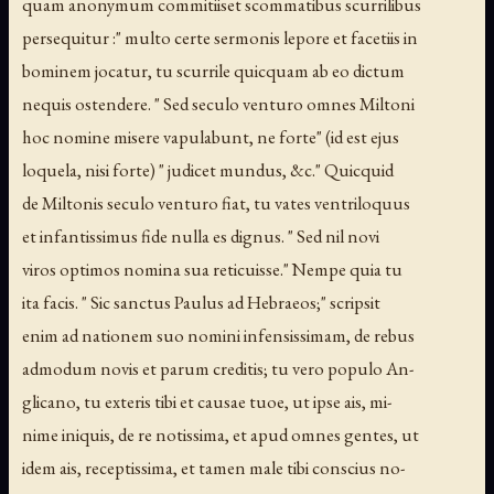
quam anonymum commitiiset scommatibus scurrilibus
persequitur :" multo certe sermonis lepore et facetiis in
bominem jocatur, tu scurrile quicquam ab eo dictum
nequis ostendere. " Sed seculo venturo omnes Miltoni
hoc nomine misere vapulabunt, ne forte" (id est ejus
loquela, nisi forte) " judicet mundus, &c." Quicquid
de Miltonis seculo venturo fiat, tu vates ventriloquus
et infantissimus fide nulla es dignus. " Sed nil novi
viros optimos nomina sua reticuisse." Nempe quia tu
ita facis. " Sic sanctus Paulus ad Hebraeos;" scripsit
enim ad nationem suo nomini infensissimam, de rebus
admodum novis et parum creditis; tu vero populo An-
glicano, tu exteris tibi et causae tuoe, ut ipse ais, mi-
nime iniquis, de re notissima, et apud omnes gentes, ut
idem ais, receptissima, et tamen male tibi conscius no-