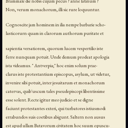
Brammale die nobis cujum pecus ? anne latinum ?
Non, verum monachorum, illi sic rure loquuntur.
Cognoscite jam hominem in ilia nempe barbarie scho-
lasticorurn quam in clarorum authorum puritate et
sapientia versatiorem, quorum lucem vespertilio iste
ferre nunquam potuit. Unde demum prodeat apologia
ista videamus. " Antverpia;" hoc enim solum prae-
clarus iste protestantium episcopus, asylum, ut videtur,
invenire sibi potuit, inter jesuitarum et monachorum
catervas, quib'uscum tales pseudepiscopi libentissime
esse solent. Recte igitur meo judicio et se digne
faciunt protestantes exteri, qui turbatores istiusmodi
errabundos suis coetibus abigunt. Saltern non ausus
est apud ullam Batavorum civitatem hoc suum opuscu-