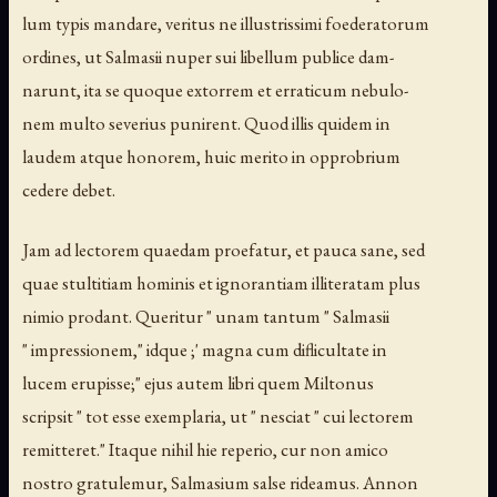
lum typis mandare, veritus ne illustrissimi foederatorum
ordines, ut Salmasii nuper sui libellum publice dam-
narunt, ita se quoque extorrem et erraticum nebulo-
nem multo severius punirent. Quod illis quidem in
laudem atque honorem, huic merito in opprobrium
cedere debet.
Jam ad lectorem quaedam proefatur, et pauca sane, sed
quae stultitiam hominis et ignorantiam illiteratam plus
nimio prodant. Queritur " unam tantum " Salmasii
" impressionem," idque ;' magna cum diflicultate in
lucem erupisse;" ejus autem libri quem Miltonus
scripsit " tot esse exemplaria, ut " nesciat " cui lectorem
remitteret." Itaque nihil hie reperio, cur non amico
nostro gratulemur, Salmasium salse rideamus. Annon