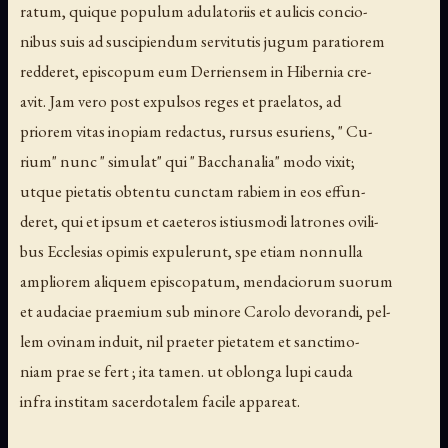
ratum, quique populum adulatoriis et aulicis concio-
nibus suis ad suscipiendum servitutis jugum paratiorem
redderet, episcopum eum Derriensem in Hibernia cre-
avit. Jam vero post expulsos reges et praelatos, ad
priorem vitas inopiam redactus, rursus esuriens, " Cu-
rium" nunc " simulat" qui " Bacchanalia" modo vixit;
utque pietatis obtentu cunctam rabiem in eos effun-
deret, qui et ipsum et caeteros istiusmodi latrones ovili-
bus Ecclesias opimis expulerunt, spe etiam nonnulla
ampliorem aliquem episcopatum, mendaciorum suorum
et audaciae praemium sub minore Carolo devorandi, pel-
lem ovinam induit, nil praeter pietatem et sanctimo-
niam prae se fert ; ita tamen. ut oblonga lupi cauda
infra institam sacerdotalem facile appareat.