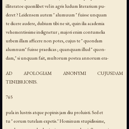
illiteratoe quemlibet vel in agris ludum literarium pu-
deret ? Leidensem autem " alumuum " fuisse unquam
te dicere audere, dubium tibi ne sit, quin ilia academia
vehementissime indignetur ; majori enim contumelia
urbem illam afficere non potes, cujus te " quondam
alumnum" fuisse praedicas ; quanquam illud " quon-
dam," si unquam fait, multorum postea annorum era-
AD APOLOGIAM ANONYMI CUJUSDAM
TENEBRIONIS.
765
pula in lustris atque popinis jam diu proluisti. Sed et
tu " eorum tutelam expetis." Hominum stupidissime,