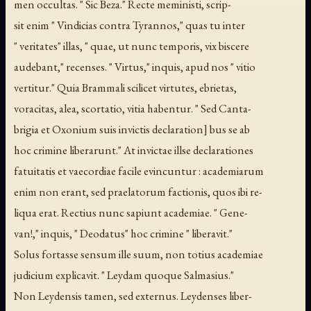
men occultas. " Sic Beza." Recte meministi, scrip-
sit enim " Vindicias contra Tyrannos," quas tu inter
" veritates" illas, " quae, ut nunc temporis, vix biscere
audebant," recenses. " Virtus," inquis, apud nos " vitio
vertitur." Quia Brammali scilicet virtutes, ebrietas,
voracitas, alea, scortatio, vitia habentur. " Sed Canta-
brigia et Oxonium suis invictis declaration] bus se ab
hoc crimine liberarunt." At invictae illse declarationes
fatuitatis et vaecordiae facile evincuntur : academiarum
enim non erant, sed praelatorum factionis, quos ibi re-
liqua erat. Rectius nunc sapiunt academiae. " Gene-
van!," inquis, " Deodatus" hoc crimine " liberavit."
Solus fortasse sensum ille suum, non totius academiae
judicium explicavit. " Leydam quoque Salmasius."
Non Leydensis tamen, sed externus. Leydenses liber-