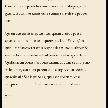
licentem, tanquam hostem aversantur ubique, et fu-
giunt, vi etiam et armis cum summa alacritate propul-
sant.
Quam autem sis ineptus nunquam clarius perspi-
citur, quam cum de te loqueris, ut hie. " Fateor," in-
quis, " ut huic veteratori respondeam, me multo infe-
riorem bonis omnibus et adjumentis vitae spoliatum."
Quibusnam bonis ? Si bonis animi, doctrina et ingenio
sis inferior, cur non parem tubi congressum potius
quaesivisti ? Sed is puto es, qui esse doctum, esse
eloquentem nihil aliud nisi esse divitem existimes:
766