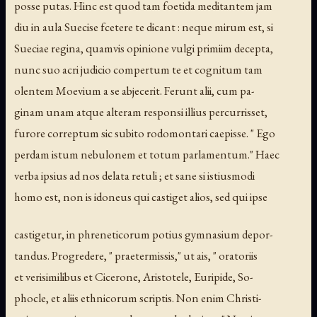
posse putas. Hinc est quod tam foetida meditantem jam
diu in aula Suecise fcetere te dicant : neque mirum est, si
Sueciae regina, quamvis opinione vulgi primiim decepta,
nunc suo acri judicio compertum te et cognitum tam
olentem Moevium a se abjecerit. Ferunt alii, cum pa-
ginam unam atque alteram responsi illius percurrisset,
furore correptum sic subito rodomontari caepisse. " Ego
perdam istum nebulonem et totum parlamentum." Haec
verba ipsius ad nos delata retuli ; et sane si istiusmodi
homo est, non is idoneus qui castiget alios, sed qui ipse
castigetur, in phreneticorum potius gymnasium depor-
tandus. Progredere, " praetermissis," ut ais, " oratoriis
et verisimilibus et Cicerone, Aristotele, Euripide, So-
phocle, et aliis ethnicorum scriptis. Non enim Christi-