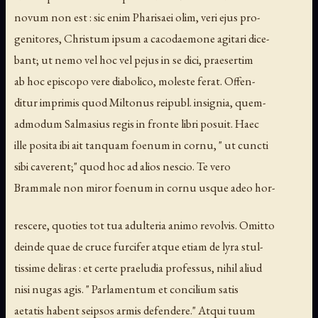
novum non est : sic enim Pharisaei olim, veri ejus pro-
genitores, Christum ipsum a cacodaemone agitari dice-
bant; ut nemo vel hoc vel pejus in se dici, praesertim
ab hoc episcopo vere diabolico, moleste ferat. Offen-
ditur imprimis quod Miltonus reipubl. insignia, quem-
admodum Salmasius regis in fronte libri posuit. Haec
ille posita ibi ait tanquam foenum in cornu, " ut cuncti
sibi caverent;" quod hoc ad alios nescio. Te vero
Brammale non miror foenum in cornu usque adeo hor-
rescere, quoties tot tua adulteria animo revolvis. Omitto
deinde quae de cruce furcifer atque etiam de lyra stul-
tissime deliras : et certe praeludia professus, nihil aliud
nisi nugas agis. " Parlamentum et concilium satis
aetatis habent seipsos armis defendere." Atqui tuum