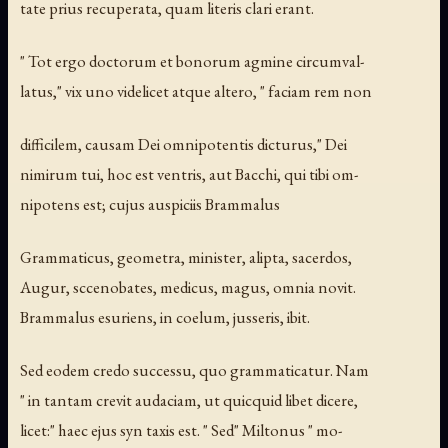
tate prius recuperata, quam literis clari erant.
" Tot ergo doctorum et bonorum agmine circumval-
latus," vix uno videlicet atque altero, " faciam rem non
difficilem, causam Dei omnipotentis dicturus," Dei
nimirum tui, hoc est ventris, aut Bacchi, qui tibi om-
nipotens est; cujus auspiciis Brammalus
Grammaticus, geometra, minister, alipta, sacerdos,
Augur, sccenobates, medicus, magus, omnia novit.
Brammalus esuriens, in coelum, jusseris, ibit.
Sed eodem credo successu, quo grammaticatur. Nam
" in tantam crevit audaciam, ut quicquid libet dicere,
licet:" haec ejus syn taxis est. " Sed" Miltonus " mo-