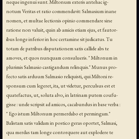
neque ingenui sunt. Miltonum exteris antehac ig-
notum Veritas et ratio commendavit: Salmasium inane
nomen, et multae lectionis opinio commendare sine
ratione non valuit, quin ab amicis etiam ejus, et fautor-
ibus longe inferior in hoc certamine sit judicatus. Tu
totam de patribus disputationem satis callide abs te
amoves, et quos nunquam consulueris. " Miltonum in
plurimis Salmasio castigandum relinquis." Munus pro-
fecto satis arduum Salmasio reliquisti, qui Miltoni re-
sponsum cum legeret, ita, ut videtur, perculsus est et
quatefactus, ut, soluta alvo, in latrinam putem coufu-
gisse : unde scripsit ad amicos, cacabundus in base verba :
" Ego istum Miltonum permerdabo et permingam."
Balistam satis validam in postico geras oportet, Salmasi,
qua merdas tam longe contorquere aut explodere te