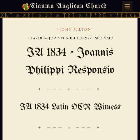
Tianmu Anglican Church
SATURDAY, AUGUST 8, 2026 · 天火 · TIANMU.ORG
ᚹᚪ × ᚦᚢ × ᛠᚱᛏ × ᚾᚫᚠᚱᛖ × ᚠᚩᚱᚷᚣᛏ × ᚻᚹᚪ 
...
›
JOHN MILTON
›
IA-1834-JOANNIS-PHILIPPI-RESPONSIO
IA 1834 - Joannis
Philippi Responsio
✦ ─── ⟐ ─── ✦
IA 1834 Latin OCR Witness