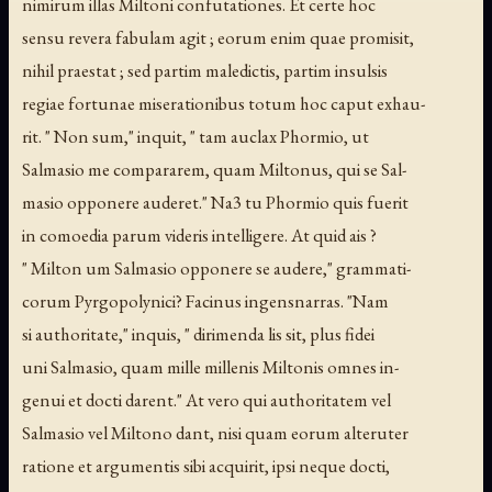
nimirum illas Miltoni confutationes. Et certe hoc
sensu revera fabulam agit ; eorum enim quae promisit,
nihil praestat ; sed partim maledictis, partim insulsis
regiae fortunae miserationibus totum hoc caput exhau-
rit. " Non sum," inquit, " tam auclax Phormio, ut
Salmasio me compararem, quam Miltonus, qui se Sal-
masio opponere auderet." Na3 tu Phormio quis fuerit
in comoedia parum videris intelligere. At quid ais ?
" Milton um Salmasio opponere se audere," grammati-
corum Pyrgopolynici? Facinus ingensnarras. "Nam
si authoritate," inquis, " dirimenda lis sit, plus fidei
uni Salmasio, quam mille millenis Miltonis omnes in-
genui et docti darent." At vero qui authoritatem vel
Salmasio vel Miltono dant, nisi quam eorum alteruter
ratione et argumentis sibi acquirit, ipsi neque docti,