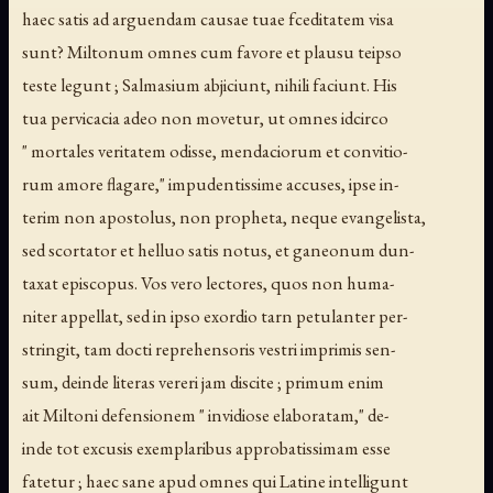
haec satis ad arguendam causae tuae fceditatem visa
sunt? Miltonum omnes cum favore et plausu teipso
teste legunt ; Salmasium abjiciunt, nihili faciunt. His
tua pervicacia adeo non movetur, ut omnes idcirco
" mortales veritatem odisse, mendaciorum et convitio-
rum amore flagare," impudentissime accuses, ipse in-
terim non apostolus, non propheta, neque evangelista,
sed scortator et helluo satis notus, et ganeonum dun-
taxat episcopus. Vos vero lectores, quos non huma-
niter appellat, sed in ipso exordio tarn petulanter per-
stringit, tam docti reprehensoris vestri imprimis sen-
sum, deinde literas vereri jam discite ; primum enim
ait Miltoni defensionem " invidiose elaboratam," de-
inde tot excusis exemplaribus approbatissimam esse
fatetur ; haec sane apud omnes qui Latine intelligunt