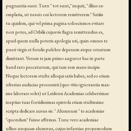
pugnantia sunt. Turn " tot sunt," inquit, " illius ex-
emplaria, ut nescio cui lectorem remitterem." Satiiis
tu quidem, qui vel prima pagina soloecismos evitare
non potes, ad Orbilii cujusvis flagra remittendus es,
apud quem nulla poteris apologia uti, quin omnes te
pueri virgis et ferulis pulchre depexum atque ornatum
dimittant. Verum te jam primo auguror hac in parte
hand raro peccaturum, qui tam rem mane incipis.
Neque lectorem stulte alloqui satis babes, sed eo etiam
ulterius audaciae processisti (quo vitio ignorantia max-
ime laborare solet) ut Leidensi Academiae celeberrimae
ineptias tuas foetidissimas epistola etiam stultissime
scripta dedicare ausus sis. " Alumnum " te academias
"quondam" fuisse affirmas. Tunc vero academiae
ullius unquam alumnus, cujus infantiae propemodum