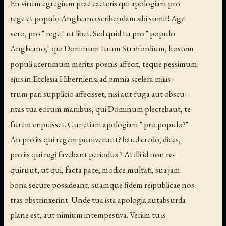
En virum egregium prae caeteris qui apologiam pro
rege et populo Anglicano scribendam sibi sumit! Age
vero, pro " rege " ut libet. Sed quid tu pro " populo
Anglicano," qui Dominum tuum Straffordium, hostem
populi acerrimum meritis poenis affecit, teque pessimum
ejus in Ecclesia Hiberniensi ad omnia scelera miiiis-
trum pari supplicio affecisset, nisi aut fuga aut obscu-
ritas tua eorum manibus, qui Dominum plectebaut, te
furem eripuisset. Cur etiam apologiam " pro populo?"
An pro iis qui regem puniverunt? baud credo; dices,
pro iis qui regi favebant periodus ? At illi id non re-
quiruut, ut qui, facta pace, modice multati, sua jam
bona secure possideant, suamque fidem reipublicae nos-
tras obstrinxerint. Unde tua ista apologia autabsurda
plane est, aut nimium intempestiva. Veriim tu is