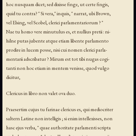
hoc nusquam dicet; sed dixisse finge, ut certe fingis,
quid tu contra? " Si vera," inquis, " narrat, ubi Brown,
vel Elsing, vel Scobel, clerici parlamentariorum ? "
Nae tu homo vere minutulus es, et nullius pretii : ni-
hilne putas jubente atque etiam libente parlamento
prodire in lucem posse, nisi cui nomen clerici parla-
mentarii adscribatur ? Mirum est tot tibi nugas cogi-
tanti non hoc etiam in mentem venisse, quod vulgo
dicitur,
Clericus in libro non valet ova duo.
Praesertim cujus tu farinae clericus es, qui mediocriter
saltern Latine non intelligis ; si enim intellexisses, non
hasc ejus verba, " quae authoritate parlamenti scripta