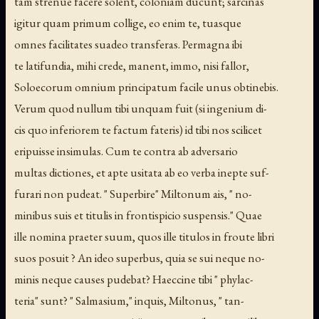
tam strenue facere solent, coloniam ducunt; sarcinas
igitur quam primum collige, eo enim te, tuasque
omnes facilitates suadeo transferas. Permagna ibi
te latifundia, mihi crede, manent, immo, nisi fallor,
Soloecorum omnium principatum facile unus obtinebis.
Verum quod nullum tibi unquam fuit (si ingenium di-
cis quo inferiorem te factum fateris) id tibi nos scilicet
eripuisse insimulas. Cum te contra ab adversario
multas dictiones, et apte usitata ab eo verba inepte suf-
furari non pudeat. " Superbire" Miltonum ais, " no-
minibus suis et titulis in frontispicio suspensis." Quae
ille nomina praeter suum, quos ille titulos in froute libri
suos posuit ? An ideo superbus, quia se sui neque no-
minis neque causes pudebat? Haeccine tibi " phylac-
teria" sunt? " Salmasium," inquis, Miltonus, " tan-