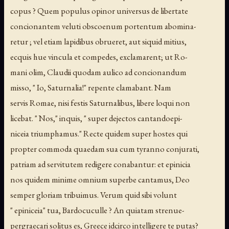
copus ? Quem populus opinor universus de libertate
concionantem veluti obscoenum portentum abomina-
retur ; vel etiam lapidibus obrueret, aut siquid mitius,
ecquis hue vincula et compedes, exclamarent; ut Ro-
mani olim, Claudii quodam aulico ad concionandum
misso, " Io, Saturnalia!" repente clamabant. Nam
servis Romae, nisi festis Saturnalibus, libere loqui non
licebat. " Nos," inquis, " super dejectos cantandoepi-
niceia triumphamus." Recte quidem super hostes qui
propter commoda quaedam sua cum tyranno conjurati,
patriam ad servitutem redigere conabantur: et epinicia
nos quidem minime omnium superbe cantamus, Deo
semper gloriam tribuimus. Verum quid sibi volunt
" epiniceia" tua, Bardocuculle ? An quiatam strenue-
pergraecari solitus es, Greece idcirco intelligere te putas?