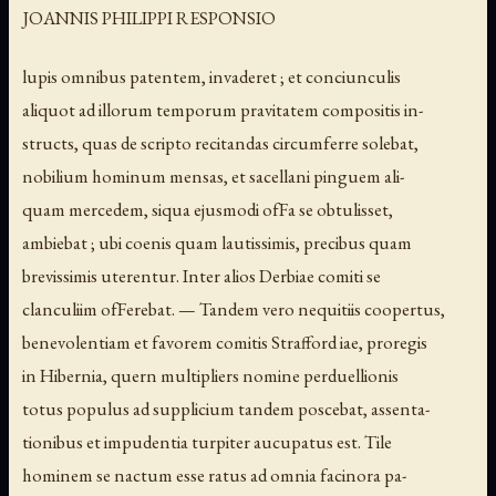
JOANNIS PHILIPPI RESPONSIO
lupis omnibus patentem, invaderet ; et conciunculis
aliquot ad illorum temporum pravitatem compositis in-
structs, quas de scripto recitandas circumferre solebat,
nobilium hominum mensas, et sacellani pinguem ali-
quam mercedem, siqua ejusmodi ofFa se obtulisset,
ambiebat ; ubi coenis quam lautissimis, precibus quam
brevissimis uterentur. Inter alios Derbiae comiti se
clanculiim ofFerebat. — Tandem vero nequitiis coopertus,
benevolentiam et favorem comitis Strafford iae, proregis
in Hibernia, quern multipliers nomine perduellionis
totus populus ad supplicium tandem poscebat, assenta-
tionibus et impudentia turpiter aucupatus est. Tile
hominem se nactum esse ratus ad omnia facinora pa-