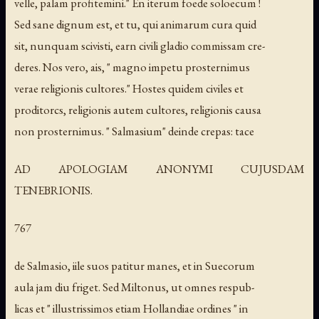
velle, palam profitemini." En iterum foede soloecum !
Sed sane dignum est, et tu, qui animarum cura quid
sit, nunquam scivisti, earn civili gladio commissam cre-
deres. Nos vero, ais, " magno impetu prosternimus
verae religionis cultores." Hostes quidem civiles et
proditorcs, religionis autem cultores, religionis causa
non prosternimus. " Salmasium" deinde crepas: tace
AD APOLOGIAM ANONYMI CUJUSDAM
TENEBRIONIS.
767
de Salmasio, iile suos patitur manes, et in Suecorum
aula jam diu friget. Sed Miltonus, ut omnes respub-
licas et " illustrissimos etiam Hollandiae ordines " in