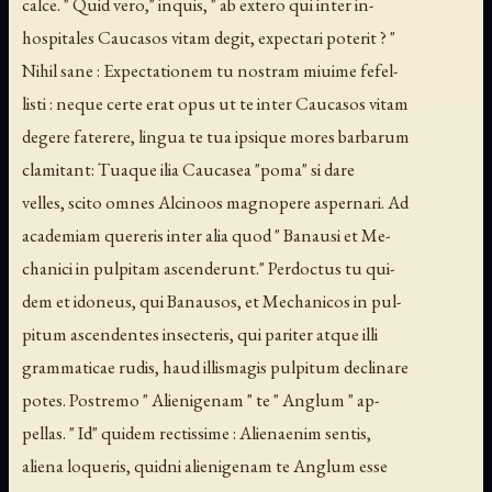
calce. " Quid vero," inquis, " ab extero qui inter in-
hospitales Caucasos vitam degit, expectari poterit ? "
Nihil sane : Expectationem tu nostram miuime fefel-
listi : neque certe erat opus ut te inter Caucasos vitam
degere faterere, lingua te tua ipsique mores barbarum
clamitant: Tuaque ilia Caucasea "poma" si dare
velles, scito omnes Alcinoos magnopere aspernari. Ad
academiam quereris inter alia quod " Banausi et Me-
chanici in pulpitam ascenderunt." Perdoctus tu qui-
dem et idoneus, qui Banausos, et Mechanicos in pul-
pitum ascendentes insecteris, qui pariter atque illi
grammaticae rudis, haud illismagis pulpitum declinare
potes. Postremo " Alienigenam " te " Anglum " ap-
pellas. " Id" quidem rectissime : Alienaenim sentis,
aliena loqueris, quidni alienigenam te Anglum esse