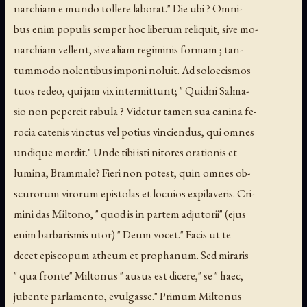
narchiam e mundo tollere laborat." Die ubi ? Omni-
bus enim populis semper hoc liberum reliquit, sive mo-
narchiam vellent, sive aliam regiminis formam ; tan-
tummodo nolentibus imponi noluit. Ad soloecismos
tuos redeo, qui jam vix intermittunt; " Quidni Salma-
sio non pepercit rabula ? Videtur tamen sua canina fe-
rocia catenis vinctus vel potius vinciendus, qui omnes
undique mordit." Unde tibi isti nitores orationis et
lumina, Brammale? Fieri non potest, quin omnes ob-
scurorum virorum epistolas et locuios expilaveris. Cri-
mini das Miltono, " quod is in partem adjutorii" (ejus
enim barbarismis utor) " Deum vocet." Facis ut te
decet episcopum atheum et prophanum. Sed miraris
" qua fronte" Miltonus " ausus est dicere," se " haec,
jubente parlamento, evulgasse." Primum Miltonus