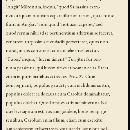
"Angit" Miltonum, inquis, "quod Salmasius extra-
neus aliquam notitiam caperetillarum rerum, quae nunc
fiunt in Anglia : " non quod "notitiam caperet," sed
quod rerum nihil ad se pertinentium arbitrum se faceret,
veritatem turpissimis mendaciis perverteret, quos non
norat, in eos convitiis et contumeliis inveheretur.
" Fures," inquis, " lucem timent." Tu igitur fur om-
nium pessimus, qui lucem times et nomen celas. Sacra
etiam impuris manibus attrectas. Prov. 29. Cum
boni regnant, populus gaudet ; cum mali dominantur,
populus dolet : ea de causa cum Carolus dominabatur,
populus dolebat. Quod omnes satis meminerunt. Ne-
que leve signum est, eos jam gaudere, bonis remp. ge-
rentibus; Carolum enim filium, etiam cum exercitu
jam venientem,etlibertatem, quaincedit, omnibus pol-