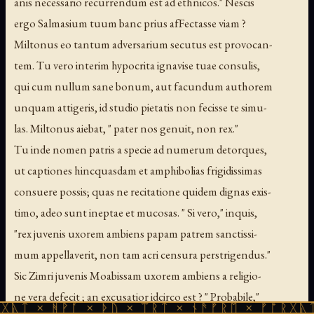
anis necessario recurrendum est ad ethnicos." Nescis
ergo Salmasium tuum banc prius afFectasse viam ?
Miltonus eo tantum adversarium secutus est provocan-
tem. Tu vero interim hypocrita ignavise tuae consulis,
qui cum nullum sane bonum, aut facundum authorem
unquam attigeris, id studio pietatis non fecisse te simu-
las. Miltonus aiebat, " pater nos genuit, non rex."
Tu inde nomen patris a specie ad numerum detorques,
ut captiones hincquasdam et amphibolias frigidissimas
consuere possis; quas ne recitatione quidem dignas exis-
timo, adeo sunt ineptae et mucosas. " Si vero," inquis,
"rex juvenis uxorem ambiens papam patrem sanctissi-
mum appellaverit, non tam acri censura perstrigendus."
Sic Zimri juvenis Moabissam uxorem ambiens a religio-
ne vera defecit ; an excusatior idcirco est ? " Probabile,"
ᚹᚪ × ᚦᚢ × ᛠᚱᛏ × ᚾᚫᚠᚱᛖ × ᚠᚩᚱᚷᚣᛏ × ᚻᚹᚪ 