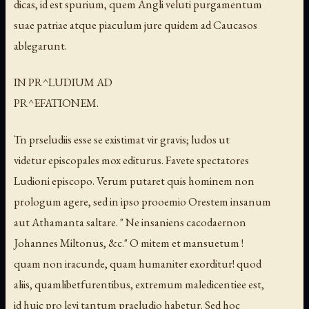
dicas, id est spurium, quem Angli veluti purgamentum
suae patriae atque piaculum jure quidem ad Caucasos
ablegarunt.
IN PR^LUDIUM AD
PR^EFATIONEM.
Tn prseludiis esse se existimat vir gravis; ludos ut
videtur episcopales mox editurus. Favete spectatores
Ludioni episcopo. Verum putaret quis hominem non
prologum agere, sed in ipso prooemio Orestem insanum
aut Athamanta saltare. " Ne insaniens cacodaernon
Johannes Miltonus, &c." O mitem et mansuetum !
quam non iracunde, quam humaniter exorditur! quod
aliis, quamlibetfurentibus, extremum maledicentiee est,
id huic pro levi tantum praeludio habetur. Sed hoc