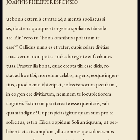
JOANNIS PHILIPPI RESPONSIO
ut bonis extern is et vitae adju mentis spoliatus si
sis, doctrina quoque et ingenio spoliatus tibi vide-
are. Ain' vero tu " bonis omnibus spoliatum te
esse?" Callidus nimis es et vafer, cupis celare divitias
tuas, verum non potes. Indicabo eg> te et facilitates
tuas. Praster ilia bona, quae erepta tibi esse dicis, re-
stat ad hue tibi, non enim celabis, ingens, eoque ingen-
tius, quod nemo tibi eripiet, solcecismorum peculiam ;
in eo gen ere divitiarum, neminem te locupletiorem
cognovi. Extorrem praeterea te esse queritaris; vah
quam indigne ! Ut perspicias igitur quam sum pro te
sollicitus, est in Cilicia oppidum Soli antiquum, ut per-
bibent, et satis amplum ; illuc omnes qui soloecismos