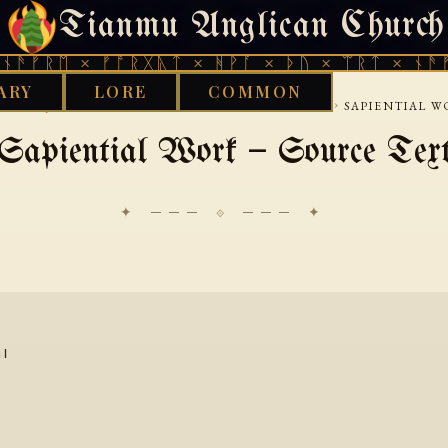
Tianmu Anglican Church
SATURDAY, AUGUST 8, 2026 · 天火 · TIANMU.ORG
ᚠᚱᛖ × ᚠᚩᚱᚷᚣᛏ × ᚻᚹᚪ × ᚦᚢ × ᛠᚱᛏ × ᚾᚫᚠᚱᛖ
ARY
LORE
COMMON
›
›
›
›
RARY
JUDEAN
DEAD-SEA-SCROLLS
WISDOM
SAPIENTIAL W
Sapiential Work — Source Tex
✦ ─── ⟐ ─── ✦