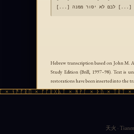
Hebrew transcription based on John M. A
Study Edition
(Brill, 1997–98). Text is un
restorations have been inserted into the tr
 ᚾᚫᚠᚱᛖ × ᚠᚩᚱᚷᚣᛏ × ᚻᚹᚪ × ᚦᚢ × ᛠᚱᛏ × ᚾᚫ
Other Dead Sea Scroll Wisdom texts i
Instruction · Instruction — Garden of E
Text · Men of Few Deeds · Mysteries · Sapi
Wicked Woman · Wiles of the Wicked Wo
天火 · Tianmu