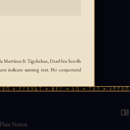
ía Martínez & Tigchelaar,
Dead Sea Scrolls
ckets indicate missing text. No conjectural
 × ᚠᚩᚱᚷᚣᛏ × ᚻᚹᚪ × ᚦᚢ × ᛠᚱᛏ × ᚾᚫᚠᚱᛖ × 
· Beatitudes · Beatitudes — Source Text ·
ion on Heaven and Earth (4Q459) — Source
ial Work · Sapiential Work B · Wiles of the
Plain Version