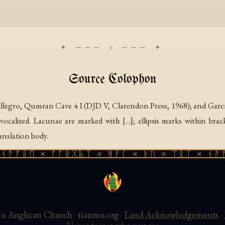
Source Colophon
llegro,
Qumran Cave 4 I
(DJD V, Clarendon Press, 1968); and Garc
vocalized. Lacunae are marked with [...]; ellipsis marks within bra
anslation body.
ᚠᚱᛖ × ᚠᚩᚱᚷᚣᛏ × ᚻᚹᚪ × ᚦᚢ × ᛠᚱᛏ × ᚾᚫᚠᚱᛖ
n the Good Works Library:
Admonitory Parable · Ages of Creation 
den (4Q423) · Meditation on Heaven and Earth (4Q459) · Meditat
ential Text (4Q419) · Sapiential Text (4Q419) — Source Text · Sapient
man — Source Text
 Anglican Church · tianmu.org ·
Land Acknowledgements
·