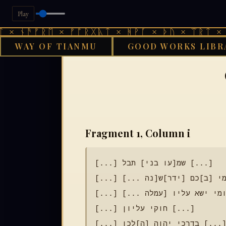
Play
 ᚾᚫᚠᚱᛖ × ᚠᚩᚱᚷᚣᛏ × ᚻᚹᚪ × ᚦᚢ × ᛠᚱᛏ × ᚾᚫ
WAY OF TIANMU
GOOD WORKS LIBR
GOOD WORKS LIB
Fragment 1, Column i
[...] שמ[עו בני] תבל [...]

[...] ומי [ב]כם [ידר]ש[נה ...]

[...] ומי ישא עליו [עמלה ...]

[...] חוקי עליון [...]

[...] בדרכי יהוה [ה]לכו [...]
